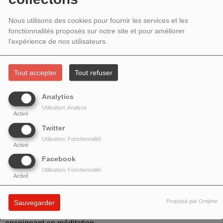
LA MÉDITATION ALTRUISTE,
RENCONTRE AVEC LAURENT
Nous utilisons des cookies pour fournir les services et les
fonctionnalités proposés sur notre site et pour améliorer
MALLET
l'expérience de nos utilisateurs.
Tout accepter
Tout refuser
Analytics
Utilisation: Analyse
Activé
Twitter
Utilisation: Fonctionnalité
Activé
Facebook
Utilisation: Fonctionnalité
Activé
Thème : la méditation altruiste
Propulsé par Orejime
Sauvegarder
Rencontre avec :
Laurent Mallet
:
Compositeur, guitariste et