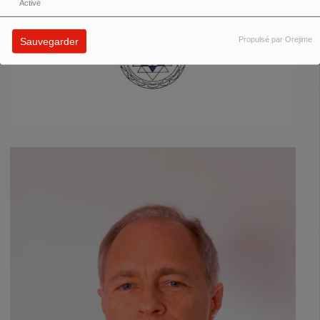
Activé
Propulsé par Orejime
Sauvegarder