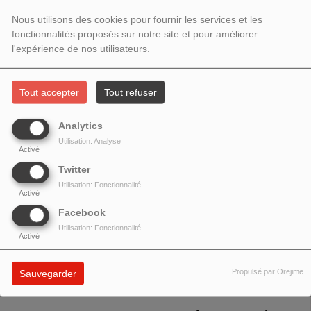
- RENCONTRE AVEC VANESSA
Nous utilisons des cookies pour fournir les services et les
ESCALANTE
fonctionnalités proposés sur notre site et pour améliorer
l'expérience de nos utilisateurs.
Tout accepter
Tout refuser
Analytics
Utilisation: Analyse
Activé
Twitter
Utilisation: Fonctionnalité
Activé
Facebook
Utilisation: Fonctionnalité
Activé
Thème : le rêve, un enseignement des peuples
aborigènes
Propulsé par Orejime
Sauvegarder