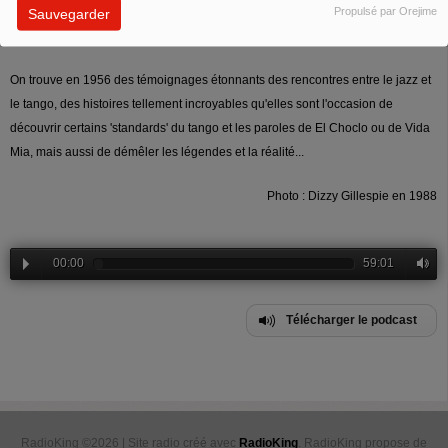
Propulsé par Orejime
Sauvegarder
On trouve en 1956 des témoignages étonnants des rencontres entre le jazz et
le tango, des histoires tellement incroyables qu'elles sont l'occasion de
découvrir certains 'standards' du tango et les paroles de El Choclo ou de Vida
Mia, mais aussi de démêler les légendes et la réalité...
Photo : Dizzy Gillespie en 1988
00:00
59:01
Télécharger le podcast
RadioKing ©2026 | Site radio créé avec
RadioKing
. RadioKing propose de