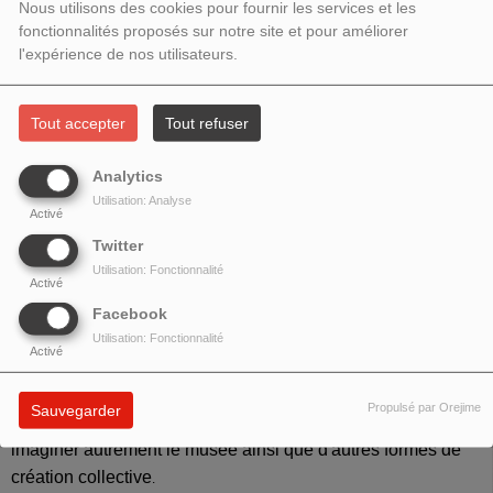
2023 - INVITÉE : FRANÇOISE
Nous utilisons des cookies pour fournir les services et les
fonctionnalités proposés sur notre site et pour améliorer
VERGÈS
l'expérience de nos utilisateurs.
Tout accepter
Tout refuser
Analytics
Utilisation: Analyse
Activé
Twitter
Utilisation: Fonctionnalité
Activé
Facebook
Utilisation: Fonctionnalité
Activé
Le programme de désordre absolu est une façon de
Propulsé par Orejime
Sauvegarder
décoloniser le musée.
Françoise Vergès
nous invite à
imaginer autrement le musée ainsi que d'autres formes de
création collective
.