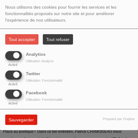
2025 – INVITÉ : PATRICK
Nous utilisons des cookies pour fournir les services et les
CHAMOISEAU
fonctionnalités proposés sur notre site et pour améliorer
l'expérience de nos utilisateurs.
Tout accepter
Tout refuser
Analytics
Utilisation: Analyse
Activé
Twitter
Utilisation: Fonctionnalité
Activé
Facebook
Utilisation: Fonctionnalité
Activé
Propulsé par Orejime
Sauvegarder
Place au poétique ! Dans ce bel entretien, Patrick CHAMOISEAU nous