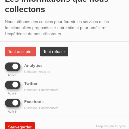
ANNIVERSAIRE DE LA LOI DE 1901
collectons
Nous utilisons des cookies pour fournir les services et les
fonctionnalités proposés sur notre site et pour améliorer
l'expérience de nos utilisateurs.
Tout accepter
Tout refuser
Analytics
Utilisation: Analyse
Activé
Twitter
Utilisation: Fonctionnalité
Activé
Facebook
Utilisation: Fonctionnalité
Deux invitées dans le cadre de la semaine consacrée aux libertés associatives
Activé
et au 125e anniversaire de la Loi de 1901 : Barbara CHIRON des
Anneaux de
la Mémoire
et Emmanuelle CADET d'
Alter Natives.
Fondée à Nantes en 1991,
Propulsé par Orejime
Sauvegarder