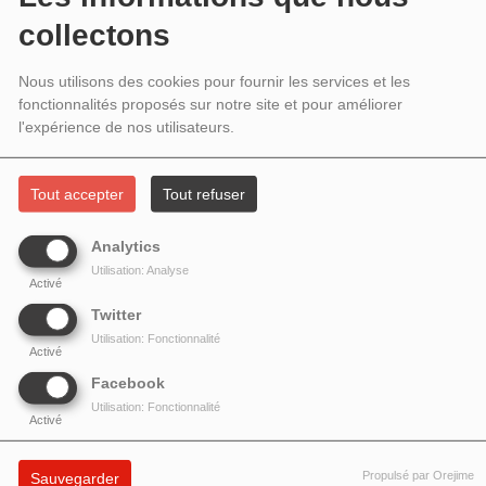
INVITÉ EMMANUEL LEVINE
collectons
Nous utilisons des cookies pour fournir les services et les
fonctionnalités proposés sur notre site et pour améliorer
l'expérience de nos utilisateurs.
Tout accepter
Tout refuser
Analytics
Utilisation: Analyse
Activé
Twitter
Utilisation: Fonctionnalité
Activé
Facebook
Utilisation: Fonctionnalité
Emmanuel LEVINE, traducteur, chercheur au CNRS nous parle du livre
Activé
d'Enrique DUSSEL
1492 : l'occultation de l'Autre. Aux origines du mythe de
la Modernité.
Editions Wildproject. Comment les Européens ont-ils légitimé
Propulsé par Orejime
Sauvegarder