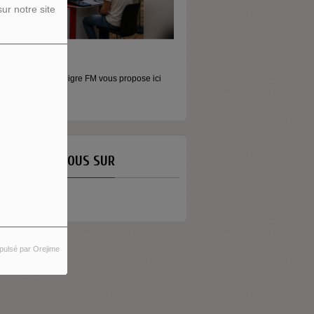
ur notre site
ORS LES MURS
MONEY - LE MOMENT
icros baladeurs Aligre FM vous propose ici
Raconter l’argent autrement Money
'écouter des...
émission...
ETROUVEZ-NOUS SUR
pulsé par Orejime