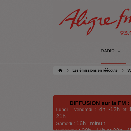
RADIO
Les émissions en réécoute
Vo
DIFFUSION sur la FM :
: 4h -12h
Lundi - vendredi
et
21h
: 16h
minuit
Samedi
-
: 00h -
14h et 22h
4
Dimanche
-