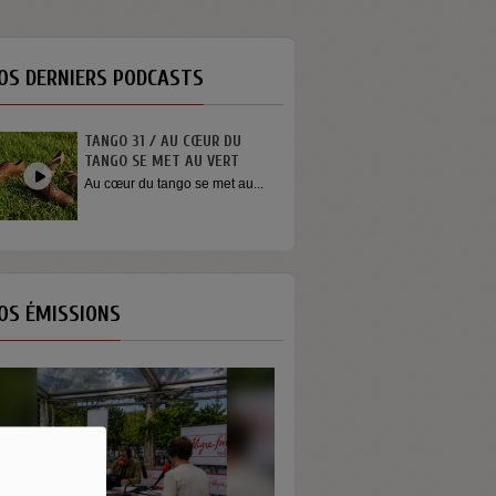
OS DERNIERS PODCASTS
TANGO 31 / AU CŒUR DU
INTERVIEW SORTI
TANGO SE MET AU VERT
YOUN SUN NAH
Au cœur du tango se met au...
Quelques mots de 
Youn Sun Nah apr
concert...
OS ÉMISSIONS