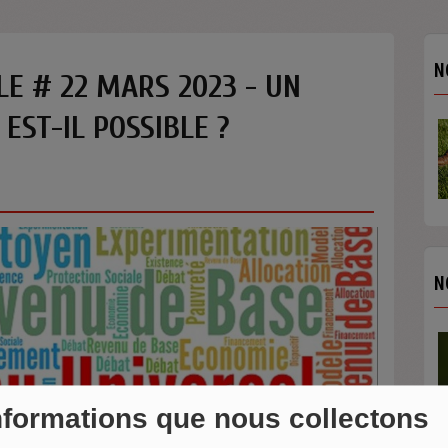
N
LE # 22 MARS 2023 - UN
EST-IL POSSIBLE ?
N
nformations que nous collectons