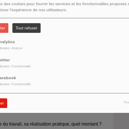
ns des cookies pour fournir les services et les fonctionnalités proposés s
iorer l'expérience de nos utilisateurs.
H
ter
Tout refuser
M
tion du Revenu Universel, avec 2 invités :
d
nalytics
ilisation: Analyse
férences à l’Université Paris-Est Créteil Val-de-
witter
R
ilisation: Fonctionnalité
acebook
ilisation: Fonctionnalité
n France
s sociaux
Pro
er
du travail, sa réalisation pratique, quel montant ?