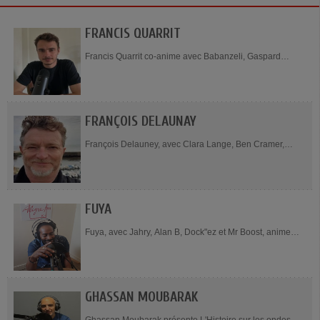
FRANCIS QUARRIT
Francis Quarrit co-anime avec Babanzeli, Gaspard
Proudhon et Stéphanie Malaret, l'émission L'Étincelle
dans la ville le lundi de 9h00 à...
FRANÇOIS DELAUNAY
François Delauney, avec Clara Lange, Ben Cramer,
Brume Delaunay et Olivier Lange, anime l'émission Les
arènes de l'écologie tous les mercredi de 19h...
FUYA
Fuya, avec Jahry, Alan B, Dock"ez et Mr Boost, anime
l'émission Dancehall Reggae Vybz, le samedi de 22h30
à 24h. Président de ZionFreeCrewProduction...
GHASSAN MOUBARAK