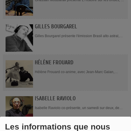
Ghassan Moubarak présente L'Histoire sur les ondes, un
jeudi sur deux de 19h à 20h. Ghassan Moubarak est
médecin cardiologue. Passionné...
GILLES BOURGAREL
Gilles Bourgarel présente l'émission Brasil alto astral,
tous les vendredis de 11h à 12h. Etudiant parisien, il part
effectuer un stage de fin...
HÉLÈNE FROUARD
Hélène Frouard co-anime, avec Jean-Marc Galan,
Estelle Carciofi et Marie-Catherine Mérat, l'émission
Recherche en cours, les 2e ou 4e vendredis du...
ISABELLE RAVIOLO
Isabelle Raviolo co-présente, un samedi sur deux, de
16h à 17h, l'émission Dialogues. Isabelle Raviolo est
chercheure et enseignante. Contact :...
Les informations que nous