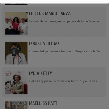
est fortement impliqué dans le monde du (et des)...
LE CLUB MARIO LANZA
Le club Mario Lanza, en compagnie de toute l'équipe de
l'émission, présente Cappuccino, tous les dimanches de
8h à 11h. Il nous propose de mieux...
LOUISE VERTIGO
Louise Vertigo présente l'émission Respirations, le 2e et
4e mardi du mois de 17h à 18h. Louise Vertigo est
auteure-compositrice et interprète,...
LYDIA KETTY
Lydia Ketty présente l'émission Tant qu'il y aura des
Femmes, les 1er et 3e jeudi du mois, de 18h à 19h. "Un
parcours professionnel...
MAËLLISS PATTI