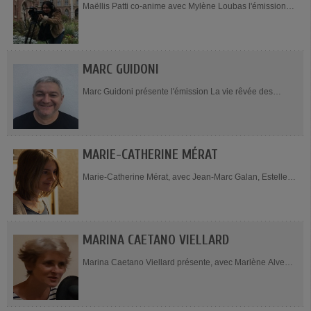
Maëllis Patti co-anime avec Mylène Loubas l'émission
Horizons Partagés, tous les mercredis à 9h. Originaire
de Toulon dans la var et...
MARC GUIDONI
Marc Guidoni présente l'émission La vie rêvée des
ondes, le deuxième vendredi du mois, de 20h à 21h.
Marc Guidoni est...
MARIE-CATHERINE MÉRAT
Marie-Catherine Mérat, avec Jean-Marc Galan, Estelle
Carciofi et Hélène Frouard, présente l'émission
Recherche en cours, les 2e et 4e vendredis...
MARINA CAETANO VIELLARD
Marina Caetano Viellard présente, avec Marlène Alves
Pereira, Maria Gracinda Maranhao Guitton et Ana
Roseira Rodrigues, l'émission Lusitania, le samedi de
18h...