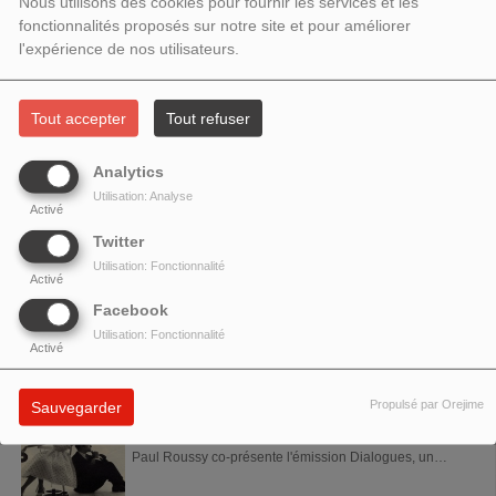
Nous utilisons des cookies pour fournir les services et les
PASCAL PARETI
fonctionnalités proposés sur notre site et pour améliorer
l'expérience de nos utilisateurs.
Pascal Pareti anime avec Chacun son Tempo tous les
mardis de 20h à 21h – Rediffusion le dimanche de 13h à
14h. Pascal Pareti a débuté...
Tout accepter
Tout refuser
PATRICK LÉON-EMILE
Analytics
Patrick Léon-Emile présente l'émission Version
Utilisation: Analyse
originale, le samedi de 19h à 20h. Contact :
Activé
vo@aligrefm.org Facebook de l'émission
Twitter
Utilisation: Fonctionnalité
Activé
PAUL DE BRANCION
Facebook
Paul de Brancion présente l'émission Chute libre,
Utilisation: Fonctionnalité
chaque vendredi de 18h à 19h. Paul de Brancion est
Activé
écrivain de roman et de poésie. Il...
Propulsé par Orejime
Sauvegarder
PAUL ROUSSY
Paul Roussy co-présente l'émission Dialogues, un
samedi par mois, de 16h à 17h. Paul Roussy est poète