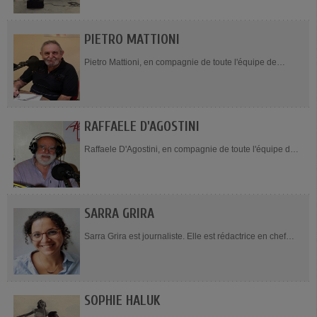
et professeur de lettres à...
PIETRO MATTIONI
Pietro Mattioni, en compagnie de toute l'équipe de
l'émission, présente Cappuccino, tous les dimanches de
8h à 11h. Remplaçant numéro 1,...
RAFFAELE D'AGOSTINI
Raffaele D'Agostini, en compagnie de toute l'équipe de
l'émission, présente Cappuccino, tous les dimanches de
8h à 11h. Il ouvre le bal tous les...
SARRA GRIRA
Sarra Grira est journaliste. Elle est rédactrice en chef
d’Orient XXI.
SOPHIE HALUK