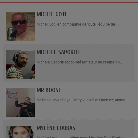
MICHEL GOTI
Michel Goti, en compagnie de toute l'équipe de
l'émission, présente Cappuccino, tous les dimanches de
8h à 11h. Il est l'un des animateurs de cette...
MICHELE SAPORITI
Michele Saporiti est co-présentateur de l'émission
Philosophie au présent, diffusée un samedi par mois de
16h à 17h. Il est directeur de...
MR BOOST
Mr Boost, avec Fuya, Jahry, Alan B et Dock"ez, anime
l'émission Dancehall Reggae Vybz, le samedi de 20h20
à 23h. Il est directeur artistique (Chorégraphe...
MYLÈNE LOUBAS