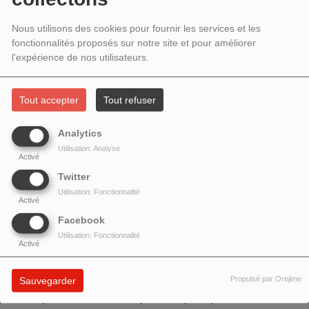
OCTOBRE 2022 - LES PLANTES AU
Nous utilisons des cookies pour fournir les services et les
FIL DU TEMPS
fonctionnalités proposés sur notre site et pour améliorer
l'expérience de nos utilisateurs.
Tout accepter
Tout refuser
Analytics
Utilisation: Analyse
Activé
Twitter
Utilisation: Fonctionnalité
Activé
Facebook
Utilisation: Fonctionnalité
Activé
Alain Charron
, botaniste par ses racines et pharmacien par
Propulsé par Orejime
Sauvegarder
sa formation, nous a transmis ses connaissance empiriques
sur les plantes
au fil du temps, leurs principes actifs, la