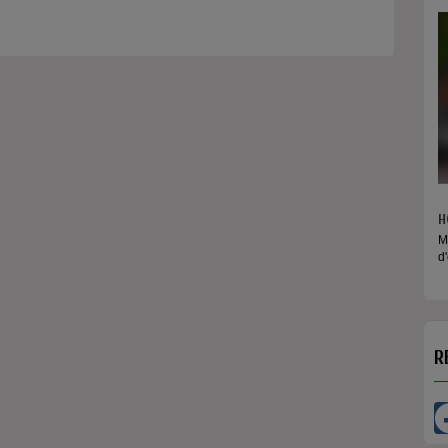
H
M
d
R