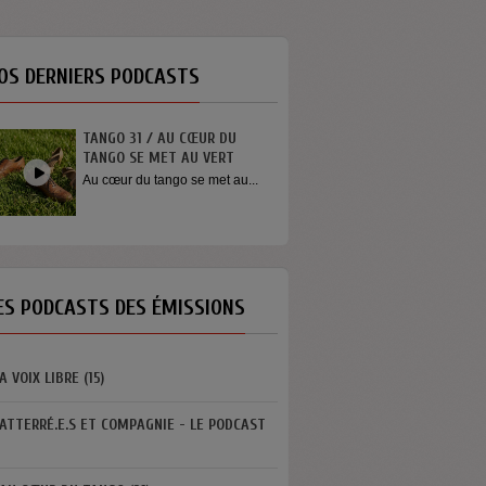
OS DERNIERS PODCASTS
TANGO 31 / AU CŒUR DU
INTERVIEW SORTI
TANGO SE MET AU VERT
YOUN SUN NAH
Au cœur du tango se met au...
Quelques mots de 
Youn Sun Nah apr
concert...
ES PODCASTS DES ÉMISSIONS
A VOIX LIBRE (15)
ATTERRÉ.E.S ET COMPAGNIE - LE PODCAST