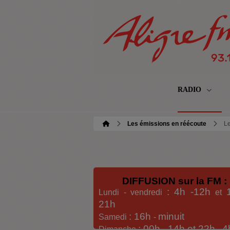
RADIO
Les émissions en réécoute
Le
DIFFUSION sur la FM :
: 4h -12h
Lundi - vendredi
et
21h
: 16h
minuit
Samedi
-
: 00h -
14h et 22h
4
Dimanche
-