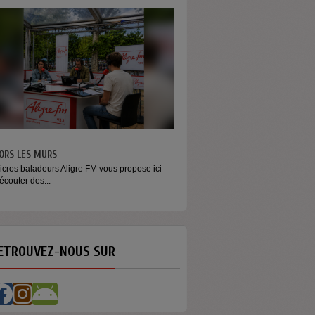
ORS LES MURS
MONEY - LE MOMENT
icros baladeurs Aligre FM vous propose ici
Raconter l’argent autrement Money
'écouter des...
émission...
ETROUVEZ-NOUS SUR