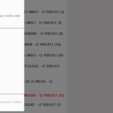
3)
L'HISTOIRE SUR LES ONDES - LE PODCAST (2)
ur notre site
LA FABRIQUE DES ONDES - LE PODCAST (9)
LA SCÈNE DE LA SEMAINE - LE PODCAST (8)
LA VIE EST UN ROMAN - LE PODCAST (316)
LA VIE RÊVÉE DES ONDES - LE PODCAST (10)
LES ARÈNES DE L'ÉCOLOGIE - LE PODCAST
6)
LES AUTRES VOIX DE LA PRESSE - LE
DCAST (0)
LES GRANDS S'AMUSENT - LE PODCAST (33)
pulsé par Orejime
LES JEUNES PARTAGENT - LE PODCAST (7)