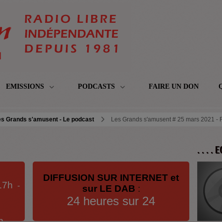
EMISSIONS
PODCASTS
FAIRE UN DON
es Grands s'amusent - Le podcast
Les Grands s'amusent # 25 mars 2021 - R
. . . .
DIFFUSION SUR INTERNET et
17h
-
sur LE DAB
:
24 heures sur 24
h