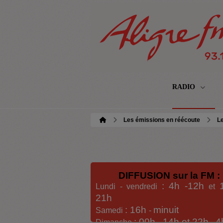
RADIO
Les émissions en réécoute
L
DIFFUSION sur la FM :
: 4h -12h
Lundi - vendredi
et
21h
: 16h
minuit
Samedi
-
: 00h -
14h et 22h
4
Dimanche
-