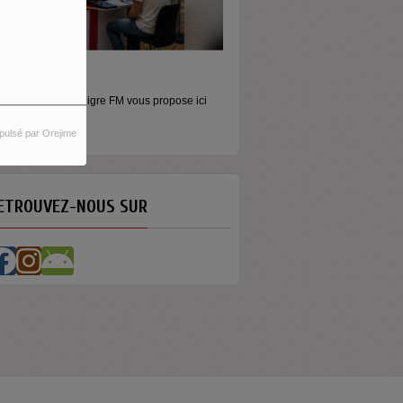
ORS LES MURS
icros baladeurs Aligre FM vous propose ici
'écouter des...
pulsé par Orejime
ETROUVEZ-NOUS SUR