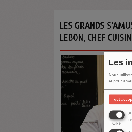
LES GRANDS S'AMUS
LEBON, CHEF CUISIN
Les i
Nous utiliso
et pour amél
Tout accep
A
Ut
Activé