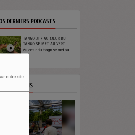
OS DERNIERS PODCASTS
TANGO 31 / AU CŒUR DU
TANGO SE MET AU VERT
Au cœur du tango se met au...
ur notre site
OS ÉMISSIONS