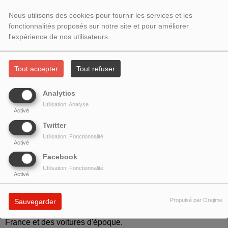
JANVIER 2022 - AVEC THIERRY
Nous utilisons des cookies pour fournir les services et les
fonctionnalités proposés sur notre site et pour améliorer
DUBOIS
l'expérience de nos utilisateurs.
Tout accepter
Tout refuser
Analytics
Utilisation: Analyse
Activé
Twitter
Utilisation: Fonctionnalité
Activé
Facebook
Utilisation: Fonctionnalité
Activé
J'ai eu beaucoup de plaisir à recevoir
Thierry Dubois
,
dessinateur, scénariste de bandes dessinées, passionné
Propulsé par Orejime
Sauvegarder
par la Nationale 7, par notre patrimoine, par l'histoire de
France et des voitures d'époque.