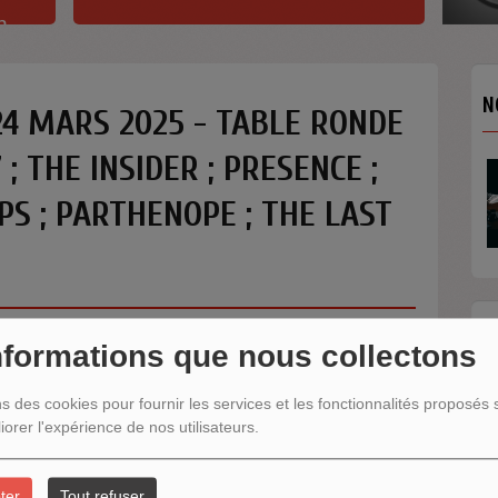
h
N
24 MARS 2025 - TABLE RONDE
 ; THE INSIDER ; PRESENCE ;
PS ; PARTHENOPE ; THE LAST
N
nformations que nous collectons
ns des cookies pour fournir les services et les fonctionnalités proposés s
iorer l'expérience de nos utilisateurs.
ter
Tout refuser