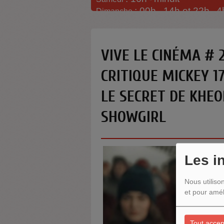
: 00h -
14h et 22h
4
Dimanche
-
VIVE LE CINÉMA # 
CRITIQUE MICKEY 17
LE SECRET DE KHEO
SHOWGIRL
Les i
Nous utiliso
et pour amél
Tout accep