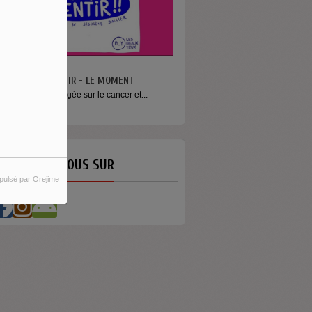
N VA PAS S’MENTIR - LE MOMENT
ne émission engagée sur le cancer et...
ETROUVEZ-NOUS SUR
pulsé par Orejime