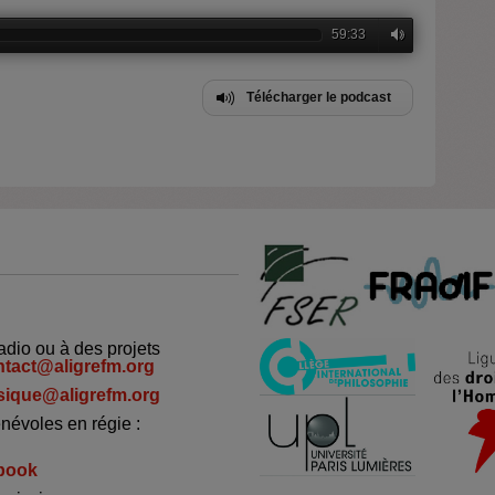
59:33
Télécharger le podcast
adio ou à des projets
ntact@aligrefm.org
ique@aligrefm.org
névoles en régie :
book