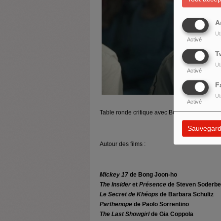
A
Ut
Activé
T
Ut
Activé
F
Ut
Activé
Table ronde critique avec Benoit Basirico, Be
Sauvegard
Autour des films :
Mickey 17
de Bong Joon-ho
The Insider
et
Présence
de Steven Soderbe
Le Secret de Khéops
de Barbara Schultz
Parthenope
de Paolo Sorrentino
The Last Showgirl
de Gia Coppola