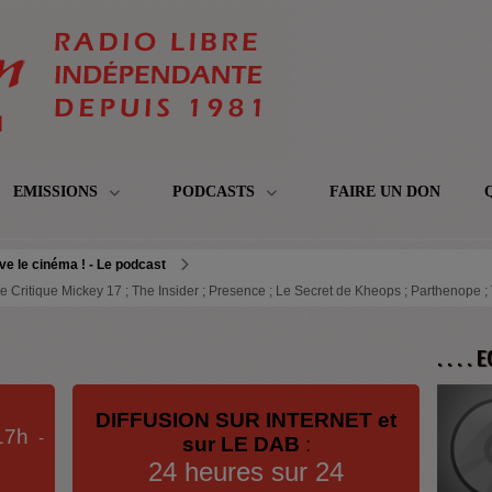
EMISSIONS
PODCASTS
FAIRE UN DON
ve le cinéma ! - Le podcast
Critique Mickey 17 ; The Insider ; Presence ; Le Secret de Kheops ; Parthenope ;
. . . .
DIFFUSION SUR INTERNET et
17h
-
sur LE DAB
:
24 heures sur 24