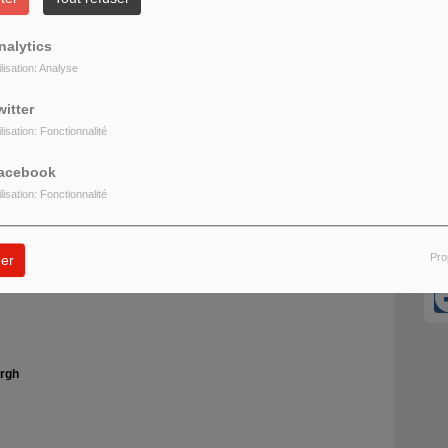
nalytics
ilisation: Analyse
witter
O
ilisation: Fonctionnalité
U
acebook
ilisation: Fonctionnalité
rnard Payen et Pierre Charpilloz.
R
Pro
er
rgh