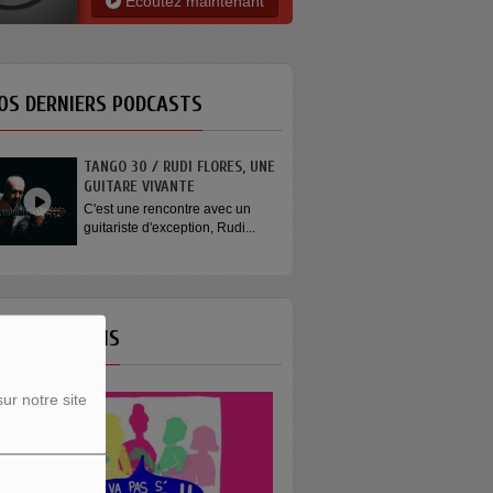
Ecoutez maintenant
OS DERNIERS PODCASTS
TANGO 30 / RUDI FLORES, UNE
GUITARE VIVANTE
C'est une rencontre avec un
guitariste d'exception, Rudi...
OS ÉMISSIONS
ur notre site