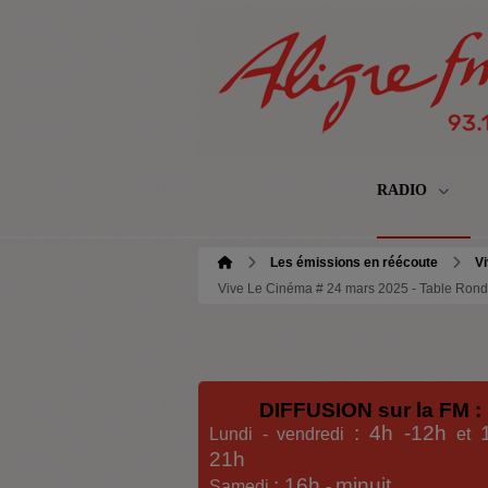
RADIO
Les émissions en réécoute
Vi
Vive Le Cinéma # 24 mars 2025 - Table Ronde 
DIFFUSION sur la FM :
: 4h -12h
Lundi - vendredi
et
21h
: 16h
minuit
Samedi
-