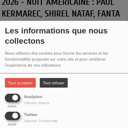
2026 - NUIT AMÉRICAINE : PAUL
KERMAREC, SHIREL NATAF, FANTA
KEBE, ULYSSE SORABELLA
Les informations que nous
collectons
Nous utilisons des cookies pour fournir les services et les
fonctionnalités proposés sur notre site et pour améliorer
l'expérience de nos utilisateurs.
Tout accepter
Tout refuser
Analytics
Utilisation: Analyse
Activé
Twitter
VIVE LE CINÉMA ! / NUIT AMÉRICAINE
Utilisation: Fonctionnalité
ENTRETIEN AVEC
FANTA KEBE, SHIREL NATAF, ACTRICES, ET
Activé