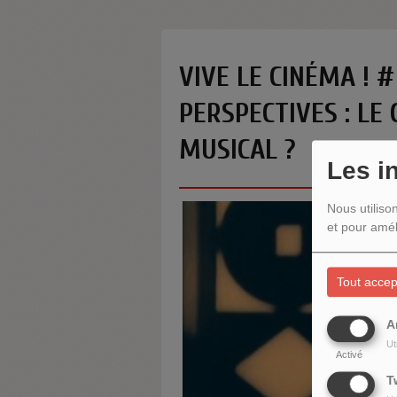
VIVE LE CINÉMA ! 
PERSPECTIVES : LE
MUSICAL ?
Les i
Nous utiliso
et pour amél
Tout accep
A
Ut
Activé
T