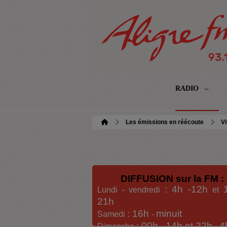
RADIO
Les émissions en réécoute
Vi
DIFFUSION sur la FM :
: 4h -12h
Lundi - vendredi
et
21h
: 16h
minuit
Samedi
-
: 00h -
14h et 22h
4
Dimanche
-