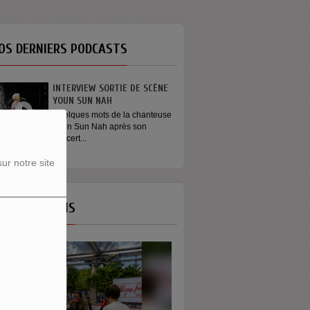
OS DERNIERS PODCASTS
INTERVIEW SORTIE DE SCÈNE
YOUN SUN NAH
Quelques mots de la chanteuse
Youn Sun Nah après son
concert...
ur notre site
OS ÉMISSIONS