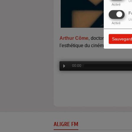
Ut
Activé
F
Ut
Activé
Arthur Côme
, doctorant en histoir
Sauvegard
l'esthétique du cinéma muet. S'agis
00:00
ALIGRE FM