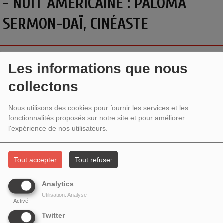
- NUIT AMÉRICAINE : PALOMA
SERMON-DAÏ, CINÉASTE
Les informations que nous
collectons
Nous utilisons des cookies pour fournir les services et les
fonctionnalités proposés sur notre site et pour améliorer
l'expérience de nos utilisateurs.
Tout accepter
Tout refuser
NUIT AMÉRICAINE (VIVE LE CINÉMA !
)
Analytics
Utilisation: Analyse
Avec
Paloma Sermon-Daï
,
cinéaste, pour la sortie de son
Activé
film I
l pleut dans la maison
. En salles le 4 avril 2024.
Twitter