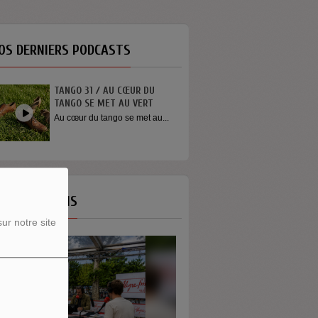
OS DERNIERS PODCASTS
TANGO 31 / AU CŒUR DU
TANGO SE MET AU VERT
Au cœur du tango se met au...
OS ÉMISSIONS
ur notre site