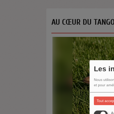
AU CŒUR DU TANGO
Les i
Nous utiliso
et pour amél
Tout accep
A