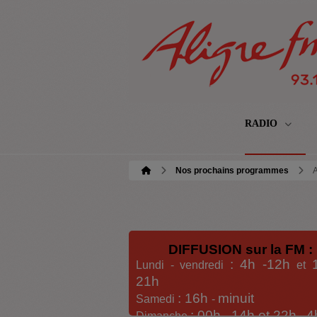
RADIO
Nos prochains programmes
A
DIFFUSION sur la FM :
: 4h -12h
Lundi - vendredi
et
21h
: 16h
minuit
Samedi
-
: 00h -
14h et 22h
4
Dimanche
-