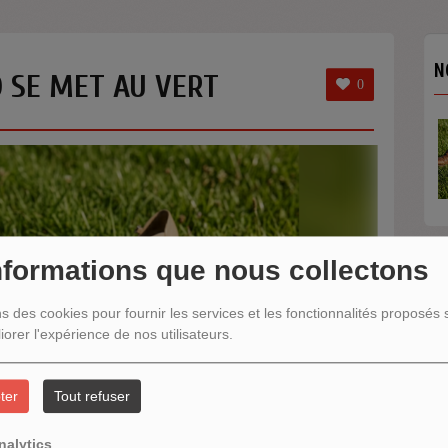
N
 SE MET AU VERT
0
nformations que nous collectons
N
ns des cookies pour fournir les services et les fonctionnalités proposés s
iorer l'expérience de nos utilisateurs.
ter
Tout refuser
nalytics