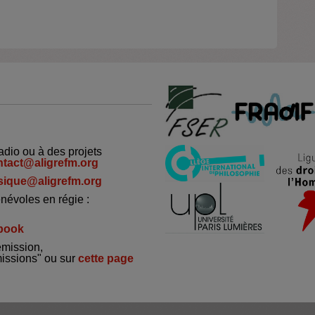
adio ou à des projets
ntact@aligrefm.org
ique@aligrefm.org
névoles en régie :
book
émission,
missions" ou sur
cette page