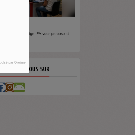
ORS LES MURS
icros baladeurs Aligre FM vous propose ici
'écouter des...
pulsé par Orejime
ETROUVEZ-NOUS SUR