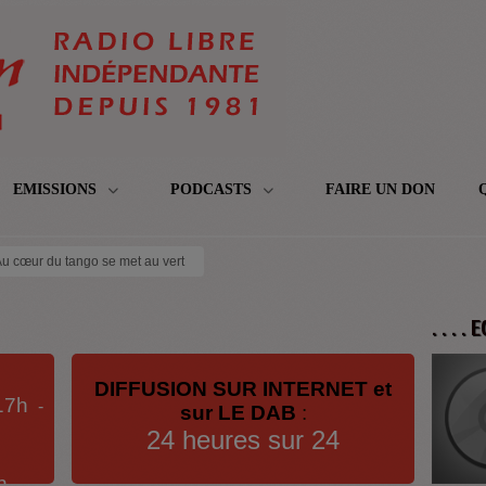
EMISSIONS
PODCASTS
FAIRE UN DON
u cœur du tango se met au vert
. . . .
DIFFUSION SUR INTERNET et
17h
-
sur LE DAB
:
24 heures sur 24
h